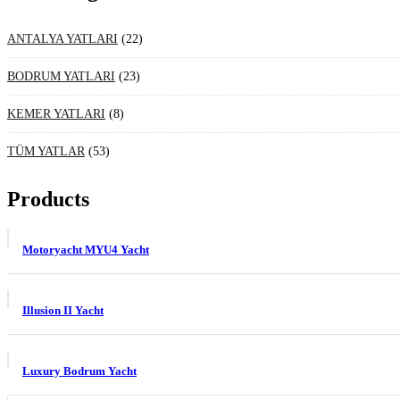
22
ANTALYA YATLARI
22
ürün
23
BODRUM YATLARI
23
ürün
8
KEMER YATLARI
8
ürün
53
TÜM YATLAR
53
ürün
Products
Motoryacht MYU4 Yacht
Illusion II Yacht
Luxury Bodrum Yacht