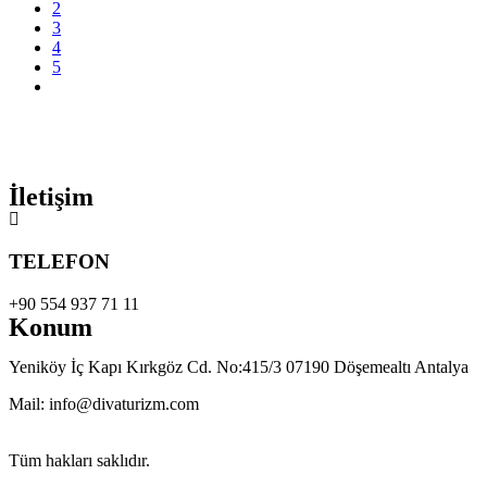
2
3
4
5
İletişim
TELEFON
+90 554 937 71 11
Konum
Yeniköy İç Kapı Kırkgöz Cd. No:415/3 07190 Döşemealtı Antalya
Mail: info@divaturizm.com
Tüm hakları saklıdır.