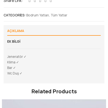
Share Link:
CATEGORIES:
Bodrum Yatları
,
Tüm Yatlar
AÇIKLAMA
EK BILGI
Jeneratör ✓
Klima ✓
Bar ✓
Wc Duş ✓
Related Products