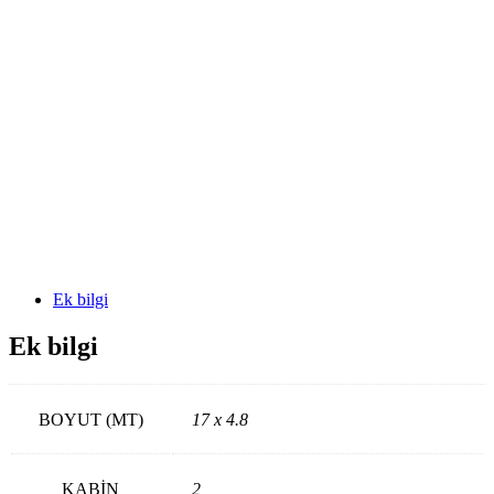
CATEGORIES:
Antalya
Yatları
,
Tüm
Yatlar
Ek bilgi
Ek bilgi
BOYUT (MT)
17 x 4.8
KABIN
2