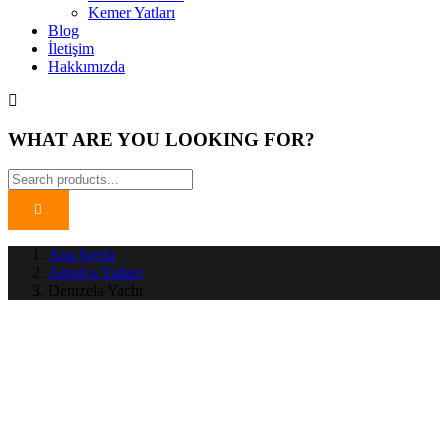
Kemer Yatları
Blog
İletişim
Hakkımızda
WHAT ARE YOU LOOKING FOR?
Ana Sayfa
Antalya Yatları
Denizela Yacht
Denizela
Yazı
Yacht
Dolaşımı
Share
Link: