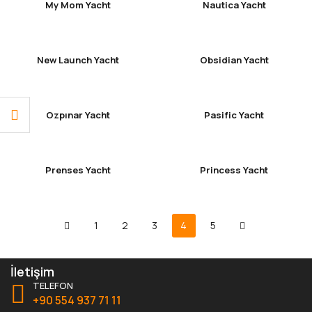
My Mom Yacht
Nautica Yacht
New Launch Yacht
Obsidian Yacht
Ozpınar Yacht
Pasific Yacht
Prenses Yacht
Princess Yacht
1
2
3
4
5
İletişim
TELEFON
+90 554 937 71 11